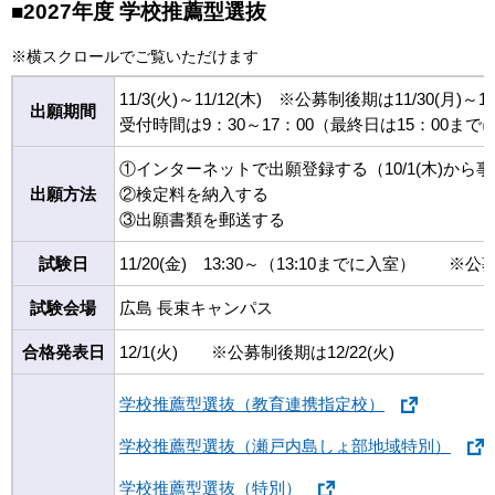
■2027年度 学校推薦型選抜
※横スクロールでご覧いただけます
11/3(火)～11/12(木) ※公募制後期は11/30(月)～12/
出願期間
受付時間は9：30～17：00（最終日は15：00
①インターネットで出願登録する（10/1(木)から
出願方法
②検定料を納入する
③出願書類を郵送する
試験日
11/20(金) 13:30～（13:10までに入室） ※公
試験会場
広島 長束キャンパス
合格発表日
12/1(火) ※公募制後期は12/22(火)
学校推薦型選抜（教育連携指定校）
学校推薦型選抜（瀬戸内島しょ部地域特別）
学校推薦型選抜（特別）